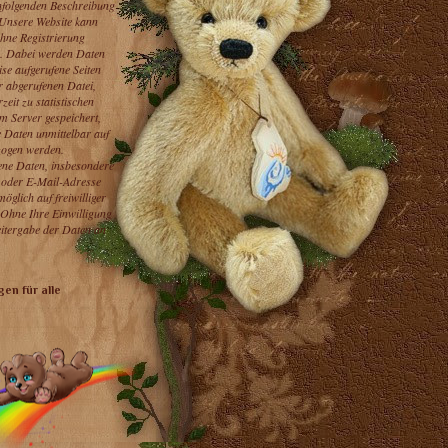
folgenden Beschreibung
 Unsere Website kann
ohne Registrierung
. Dabei werden Daten
ise aufgerufene Seiten
 abgerufenen Datei,
eit zu statistischen
m Server gespeichert,
e Daten unmittelbar auf
zogen werden.
ne Daten, insbesondere
 oder E-Mail-Adresse
öglich auf freiwilliger
 Ohne Ihre Einwilligung
eitergabe der Daten an
en für alle