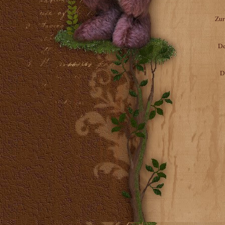
Zur
De
D