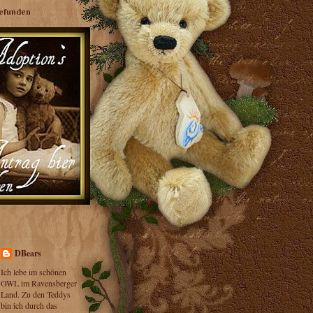
efunden
DBears
Ich lebe im schönen
OWL im Ravensberger
Land. Zu den Teddys
bin ich durch das