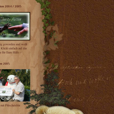
on 2014 / 2015
rig geworden und wollt
 Klickt einfach auf das
 für Eure Hilfe --
on 2015
mit Plüscheisbär