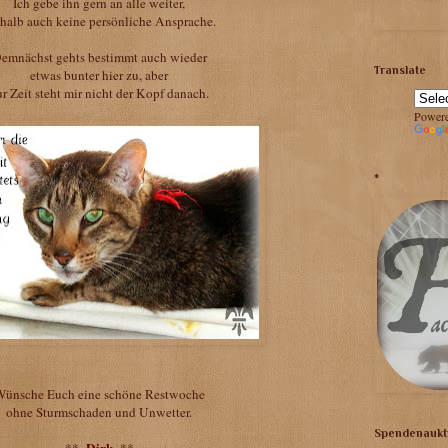
Ich gebe ihn gern an alle weiter,
halb auch keine persönliche Ansprache.
emnächst gehts bestimmt auch wieder
Translate
etwas bunter hier zu, aber
ur Zeit steht mir nicht der Kopf danach.
Power
*
ünsche Euch eine schöne Restwoche
ohne Sturmschaden und Unwetter.
Spendenaukti