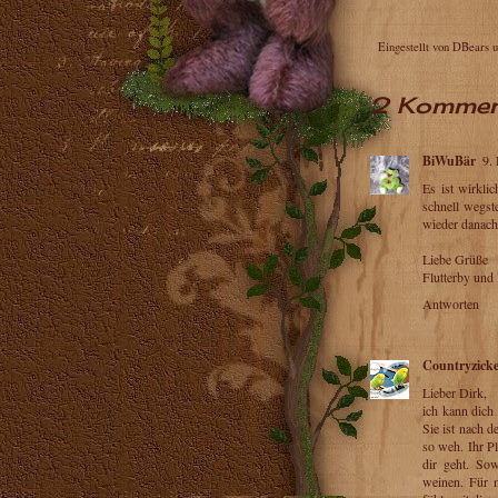
Eingestellt von
DBears
2 Kommen
BiWuBär
9.
Es ist wirkli
schnell wegst
wieder danach 
Liebe Grüße
Flutterby und 
Antworten
Countryzick
Lieber Dirk,
ich kann dich 
Sie ist nach 
so weh. Ihr Pl
dir geht. So
weinen. Für 