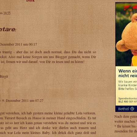
Dirk
**
**
um
14:55
tare:
 Dezember 2011 um 00:17
ch traurig - aber das ist doch auch normal, dass Du das nicht so
eckst. Also mal keine Sorgen um uns Blogger gemacht, wenn Dir
ist, freuen wir und darauf, von Dir zu lesen und zu hören!
Birgit
e
9. Dezember 2011 um 07:27
gut verstehen, ich hab gestern meine kleine geliebte Lola verloren.
Nach dem gute
dem Tierarzt Besuch zu Hause in meiner Hand eingeschlafen. Es tut
weiter machen 
atz ist so leer ich kann genau verstehen was du meinst und wie es
* Ihr könnt bis
was geht ans Herz und ich denke wir dürfen auch trauern und
zusenden für di
mich war Lola mein kleines Baby. Ich drück dich ganz doll und