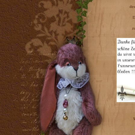
des
D
z
W