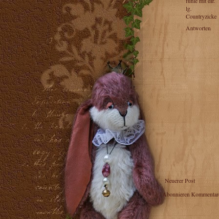
fühle mit dir.
lg.
Countryzicke
Antworten
Neuerer Post
Abonnieren
Kommentare