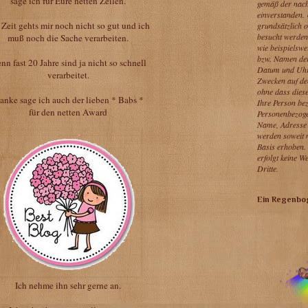
sage ich für Eure netten Zeilen.
gemäß der nach
einverstanden.
 Zeit gehts mir noch nicht so gut und ich
grundsätzlich 
besucht werden
muß noch die Sache verarbeiten.
wie beispielswe
bzw. Namen der
nn fast 20 Jahre sind ja nicht so schnell
Datum und Uhrz
verarbeitet.
Zwecken auf de
ohne dass dies
anke sage ich auch der lieben * Babs *
Ihre Person be
für den netten Award
Personenbezoge
Name, Adresse
werden soweit m
Basis erhoben.
erfolgt keine W
Dritte.
Ein Regenbog
Ich nehme ihn sehr gerne an.